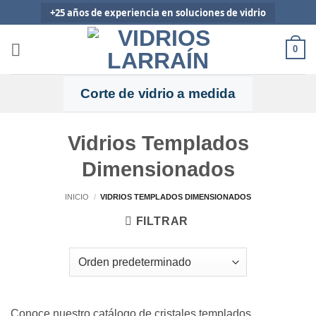
Saltar
+25 años de experiencia en soluciones de vidrio
al
🇨🇱
Despachos protegidos a todo Chile
contenido
0
Corte de vidrio a medida
Vidrios Templados
Dimensionados
INICIO
/
VIDRIOS TEMPLADOS DIMENSIONADOS
FILTRAR
Conoce nuestro catálogo de cristales templados