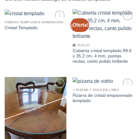
VIDRIOS TEMPLADOS DIMENSIONADOS
¡Oferta!
Añadir
Añadir
Cristal Templado
a la
a la
lista de
lista de
deseos
deseos
🛍️ OUTLET
Cubierta cristal templado 89.6
x 35.2 cm, 4 mm, puntas
rectas, canto pulido brillante
⭐ DISEÑA Y PAGA EN LINEA
Añadir
Añadir
Pizarra de cristal empavonado
a la
a la
templado
lista de
lista de
deseos
deseos