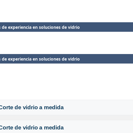
es reforzados y envíos 100% protegidos
templados certificados de alta resistencia
 de experiencia en soluciones de vidrio
ntía de entrega segura en todo Chile
Despachos protegidos a todo Chile
es reforzados y envíos 100% protegidos
templados certificados de alta resistencia
 de experiencia en soluciones de vidrio
Despachos protegidos a todo Chile
Corte de vidrio a medida
Corte de vidrio a medida