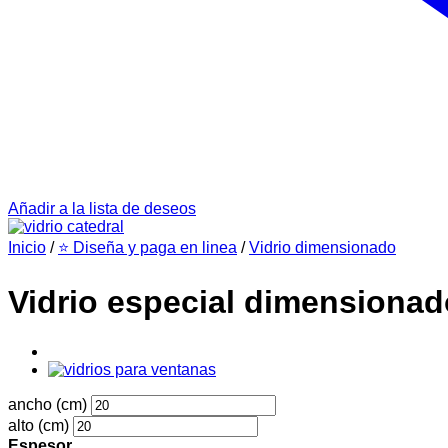
Añadir a la lista de deseos
Inicio
/
⭐ Diseña y paga en linea
/
Vidrio dimensionado
Vidrio especial dimensionad
ancho (cm)
alto (cm)
Espesor