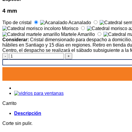
4 mm
Tipo de cristal
Acanalado
Morisco
Martele Amarillo
Considerar:
Cristal dimensionado para despacho a domicilio. E
hábiles en Santiago y 15 días en regiones. Retiro en tienda du
Centro, el despacho se realizará el sábado subsiguiente a la 
Vidrio
especial
dimensionado
cantidad
Carrito
Descripción
Corte sin pulir.