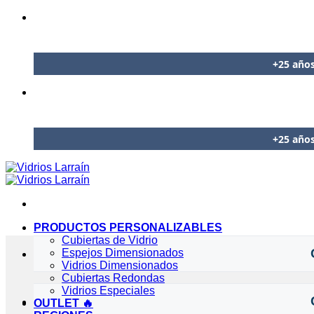
🪟
Embalaj
Saltar
al
🧊
Vidrios 
contenido
+25 años
🛡️
Gara
🇨🇱
🪟
Embalaj
🧊
Vidrios 
+25 años
🇨🇱
PRODUCTOS PERSONALIZABLES
Cubiertas de Vidrio
Espejos Dimensionados
Vidrios Dimensionados
Cubiertas Redondas
Vidrios Especiales
OUTLET 🔥