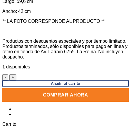
Largo: 59,6 cm
Ancho: 42 cm
** LA FOTO CORRESPONDE AL PRODUCTO **
Productos con descuentos especiales y por tiempo limitado.
Productos terminados, sólo disponibles para pago en línea y
retiro en tienda de Av. Larraín 6755. La Reina. No incluyen
despacho.
1 disponibles
Cubierta
transparente
Añadir al carrito
42
x
COMPRAR AHORA
59,6
cm
4mm,
puntas
rectas
cantidad
Carrito