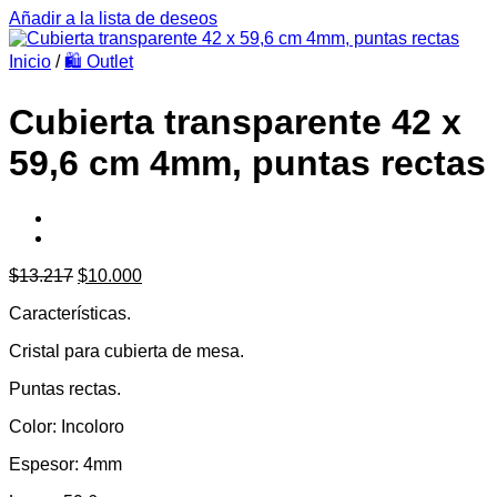
Añadir a la lista de deseos
Inicio
/
🛍️ Outlet
Cubierta transparente 42 x
59,6 cm 4mm, puntas rectas
El
El
$
13.217
$
10.000
precio
precio
Características.
original
actual
era:
es:
Cristal para cubierta de mesa.
$13.217.
$10.000.
Puntas rectas.
Color: Incoloro
Espesor: 4mm