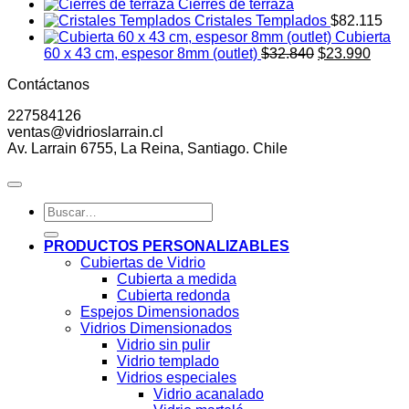
Cierres de terraza
Cristales Templados
$82.115
Cubierta
El
El
60 x 43 cm, espesor 8mm (outlet)
$
32.840
$
23.990
precio
preci
Contáctanos
original
actual
era:
es:
227584126
$32.840.
$23.9
ventas@vidrioslarrain.cl
Av. Larrain 6755, La Reina, Santiago. Chile
Buscar
por:
PRODUCTOS PERSONALIZABLES
Cubiertas de Vidrio
Cubierta a medida
Cubierta redonda
Espejos Dimensionados
Vidrios Dimensionados
Vidrio sin pulir
Vidrio templado
Vidrios especiales
Vidrio acanalado