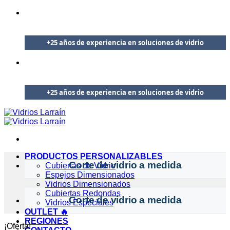
🪟
Saltar
Embalajes reforzados y envíos 100% protegidos
al
🧊
Vidrios templados certificados de alta resistencia
contenido
+25 años de experiencia en soluciones de vidrio
🛡️
Garantía de entrega segura en todo Chile
🇨🇱
Despachos protegidos a todo Chile
🪟
Embalajes reforzados y envíos 100% protegidos
🧊
Vidrios templados certificados de alta resistencia
+25 años de experiencia en soluciones de vidrio
🇨🇱
Despachos protegidos a todo Chile
PRODUCTOS PERSONALIZABLES
Corte de vidrio a medida
Cubiertas de Vidrio
Espejos Dimensionados
Vidrios Dimensionados
Cubiertas Redondas
Corte de vidrio a medida
Vidrios Especiales
OUTLET 🔥
REGIONES
¡Oferta!