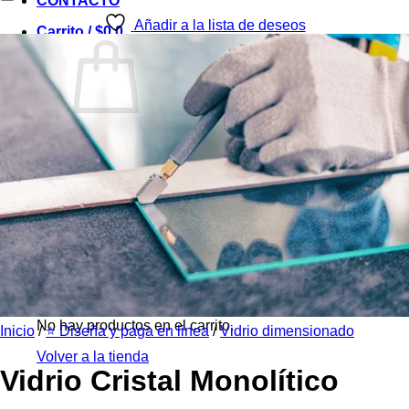
CONTACTO
Añadir a la lista de deseos
Carrito /
$
0
0
No hay productos en el carrito.
Volver a la tienda
0
Carrito
No hay productos en el carrito.
Inicio
/
⭐ Diseña y paga en linea
/
Vidrio dimensionado
Volver a la tienda
Vidrio Cristal Monolítico