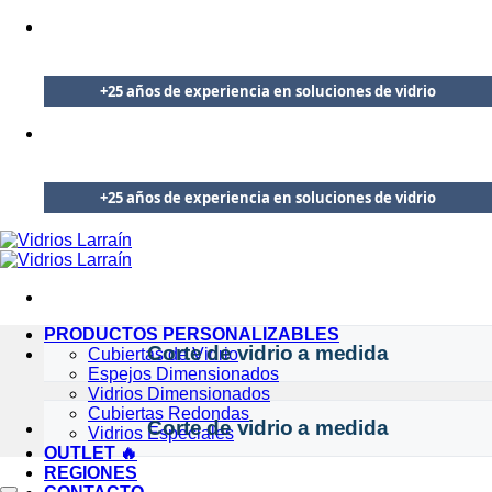
Saltar
🪟
Embalajes reforzados y envíos 100% protegidos
al
🧊
Vidrios templados certificados de alta resistencia
contenido
+25 años de experiencia en soluciones de vidrio
🛡️
Garantía de entrega segura en todo Chile
🇨🇱
Despachos protegidos a todo Chile
🪟
Embalajes reforzados y envíos 100% protegidos
🧊
Vidrios templados certificados de alta resistencia
+25 años de experiencia en soluciones de vidrio
🇨🇱
Despachos protegidos a todo Chile
PRODUCTOS PERSONALIZABLES
Corte de vidrio a medida
Cubiertas de Vidrio
Espejos Dimensionados
Vidrios Dimensionados
Cubiertas Redondas
Corte de vidrio a medida
Vidrios Especiales
OUTLET 🔥
REGIONES