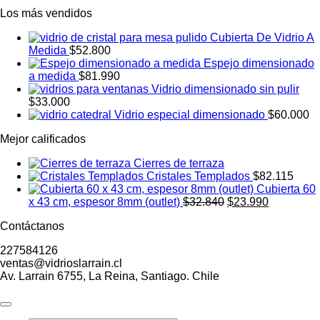
Los más vendidos
Cubierta De Vidrio A
Medida
$52.800
Espejo dimensionado
a medida
$81.990
Vidrio dimensionado sin pulir
$33.000
Vidrio especial dimensionado
$60.000
Mejor calificados
Cierres de terraza
Cristales Templados
$82.115
Cubierta 60
El
El
x 43 cm, espesor 8mm (outlet)
$
32.840
$
23.990
precio
precio
Contáctanos
original
actual
era:
es:
227584126
$32.840.
$23.990.
ventas@vidrioslarrain.cl
Av. Larrain 6755, La Reina, Santiago. Chile